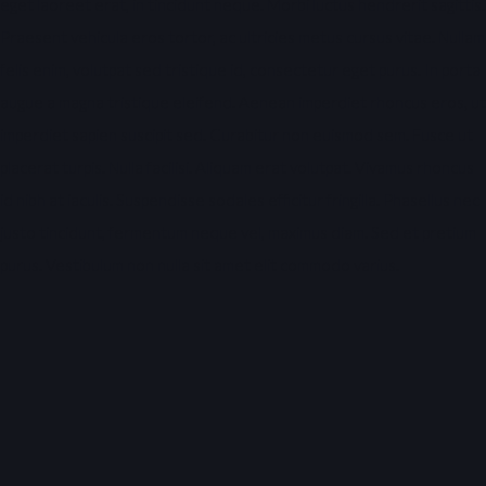
eget laoreet erat, in tincidunt neque. Morbi luctus hendrerit sagittis.
Praesent vehicula eros tortor, ac ultricies metus cursus vitae. Nullam
felis enim, volutpat sed tristique id, consectetur eget purus. In porta
augue a magna tristique eleifend. Aenean imperdiet rhoncus eros, ut
imperdiet sapien suscipit sed. Curabitur non euismod sem. Fusce ut
placerat turpis. Nulla facilisi. Aliquam erat volutpat. Vivamus rhoncus
id nibh at iaculis. Suspendisse sodales efficitur fringilla. Phasellus nec
justo tincidunt, fermentum neque vel, maximus diam. Sed et pretium
purus. Vestibulum non nulla sit amet elit commodo varius.