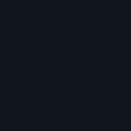
Lorem ipsum dolor sit amet, consectetur adipiscing elit. Proin tempus
luctus lacus et finibus. Curabitur sed elit non sem consectetur
vulputate. In faucibus enim eu quam dictum, quis ultrices magna
vulputate. Mauris id eleifend tortor, ac imperdiet orci. Sed nec lacinia
libero, lacinia consectetur ex. In hac habitasse platea dictumst.
Donec aliquam mi vitae est molestie ornare ultricies non magna.
Cras sem risus, pellentesque sed cursus id, placerat ut eros.
Suspendisse potenti. Vestibulum a tincidunt lacus, vel venenatis
libero. Donec consectetur non velit quis facilisis. Duis vel urna
porttitor, mollis arcu vel, ultrices sapien. Suspendisse ac lorem nisi.
Suspendisse ultrices augue vitae sem maximus eleifend. Ut quis ligula
vitae leo elementum sagittis. Duis id imperdiet risus. Proin sit amet
augue sagittis mi tincidunt dictum.
Pellentesque eget nisl nec dolor sollicitudin pulvinar non a nisl. Morbi